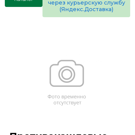
через курьерскую службу
(Яндекс.Доставка)
товаров