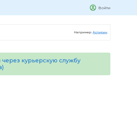
Войти
Например:
Аспирин
 через курьерскую службу
а)