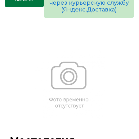
через курьерскую службу
(Яндекс.Доставка)
товаров