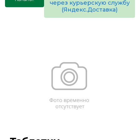
через курьерскую службу
(Яндекс.Доставка)
товаров