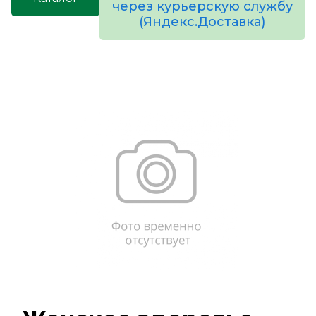
через курьерскую службу
(Яндекс.Доставка)
товаров