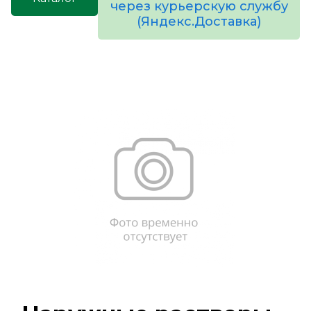
через курьерскую службу
(Яндекс.Доставка)
товаров