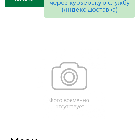
через курьерскую службу
(Яндекс.Доставка)
товаров