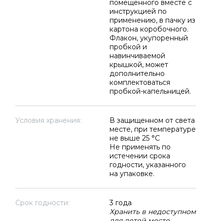
помещенного вместе с
инструкцией по
применению, в пачку из
картона коробочного.
Флакон, укупоренный
пробкой и
навинчиваемой
крышкой, может
дополнительно
комплектоваться
пробкой-капельницей.
Условия хранения:
В защищенном от света
месте, при температуре
не выше 25 °C
Не применять по
истечении срока
годности, указанного
на упаковке.
Срок годности:
3 года
Хранить в недоступном
для детей месте.