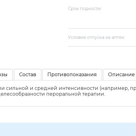
Срок годности:
Условия отпуска из аптек:
озы
Состав
Противопоказания
Описание
и сильной и средней интенсивности (например, п
целесообразности пероральной терапии.