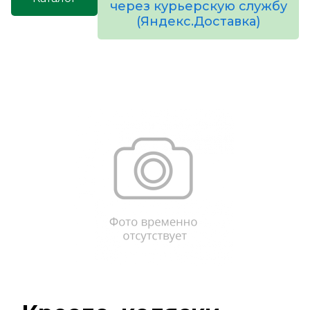
через курьерскую службу
(Яндекс.Доставка)
товаров