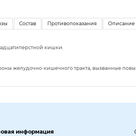
озы
Состав
Противопоказания
Описание
адцатиперстной кишки.
оны желудочно-кишечного тракта, вызванные пов
вовая информация