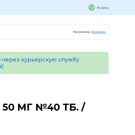
Войти
Например:
Аспирин
 через курьерскую службу
а)
0 МГ №40 ТБ. /