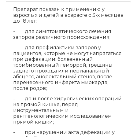
Препарат показан к применению у
взрослых и детей в возрасте с 3-х месяцев
до 18 лет:
- для симптоматического лечения
запоров различного происхождения;
- для профилактики запоров у
пациентов, которые не могут напрягаться
при дефекации: болезненный
тромбированный геморрой, трещины
заднего прохода или перианальный
абсцесс, аноректальный стеноз, после
перенесенного инфаркта миокарда,
после родов;
- до и после хирургических операций
на прямой кишке, перед
инструментальным и
рентгенологическим исследованием
прямой кишки;
- при нарушении акта дефекации у