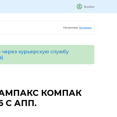
Войти
Например:
Аспирин
 через курьерскую службу
а)
АМПАКС КОМПАК
 С АПП.