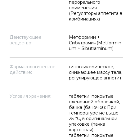
перорального
применения
(Регуляторы аппетита в
комбинациях)
Действующее
Метформин +
вещество:
Сибутрамин(Metformin
um + Sibutraminum)
Фармакологическое
гипогликемическое,
действие:
снижающее массу тела,
регулирующее аппетит
Условия хранения:
таблетки, покрытые
пленочной оболочкой,
банка (баночка): При
температуре не выше
25 °C, в оригинальной
упаковке (пачка
картонная)
таблетки, покрытые