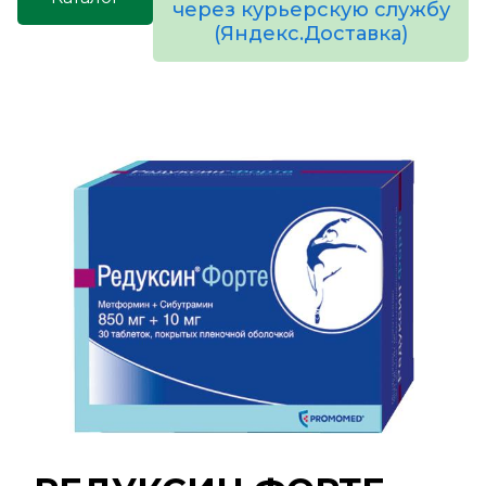
через курьерскую службу
(Яндекс.Доставка)
товаров