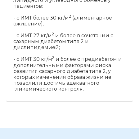
липидного и углеводного обменов у
пациентов:
2
- с ИМТ более 30 кг/м
(алиментарное
ожирение);
2
- с ИМТ 27 кг/м
и более в сочетании с
сахарным диабетом типа 2 и
дислипидемией;
2
- с ИМТ 30 кг/м
и более с предиабетом и
дополнительными факторами риска
развития сахарного диабета типа 2, у
которых изменения образа жизни не
позволили достичь адекватного
гликемического контроля.