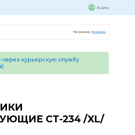
Войти
Например:
Аспирин
 через курьерскую службу
а)
НИКИ
ЮЩИЕ СТ-234 /XL/