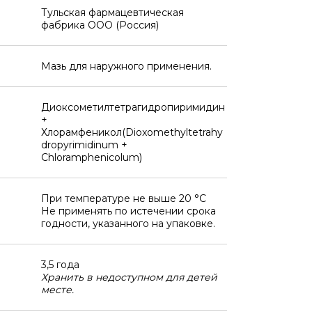
Тульская фармацевтическая
фабрика ООО (Россия)
Мазь для наружного применения.
Диоксометилтетрагидропиримидин
+
Хлорамфеникол(Dioxomethyltetrahy
dropyrimidinum +
Chloramphenicolum)
При температуре не выше 20 °C
Не применять по истечении срока
годности, указанного на упаковке.
3,5 года
Хранить в недоступном для детей
месте.