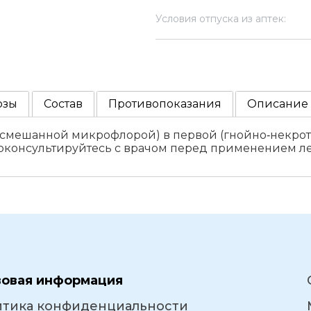
Условия отпуска из аптек:
озы
Состав
Противопоказания
Описание
 смешанной микрофлорой) в первой (гнойно‑некроти
роконсультируйтесь с врачом перед применением ле
вовая информация
итика конфиденциальности