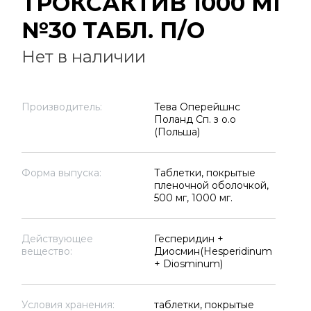
ТРОКСАКТИВ 1000 МГ
№30 ТАБЛ. П/О
Нет в наличии
Производитель:
Тева Оперейшнс
Поланд Сп. з о.о
(Польша)
Форма выпуска:
Таблетки, покрытые
пленочной оболочкой,
500 мг, 1000 мг.
Действующее
Гесперидин +
вещество:
Диосмин(Hesperidinum
+ Diosminum)
Условия хранения:
таблетки, покрытые