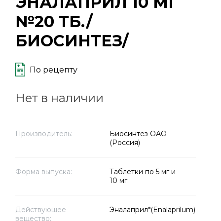
ЭНАЛАПРИЛ 10 МГ
№20 ТБ./
БИОСИНТЕЗ/
По рецепту
Нет в наличии
Производитель:
Биосинтез ОАО
(Россия)
Форма выпуска:
Таблетки по 5 мг и
10 мг.
Действующее
Эналаприл*(Enalaprilum)
вещество: