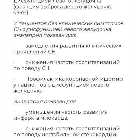
дисфункцией левого желудочка
(фракция выброса левого желудочка
≤35%).
У пациентов без клинических симптомов
СН с дисфункцией левого желудочка
эналаприл показан для
:
· замедления развития клинических
проявлений СН;
· снижения частоты госпитализаций
по поводу СН.
- Профилактика коронарной ишемии
у пациентов с дисфункцией левого
желудочка.
Эналаприл показан для
:
· уменьшения частоты развития
инфаркта миокарда;
· снижения частоты госпитализаций
по поводу нестабильной стенокардии.