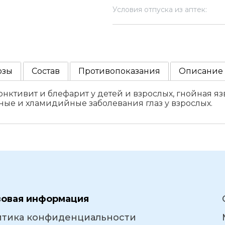
Условия отпуска из аптек:
озы
Состав
Противопоказания
Описание
нктивит и блефарит у детей и взрослых, гнойная я
ые и хламидийные заболевания глаз у взрослых.
вовая информация
итика конфиденциальности