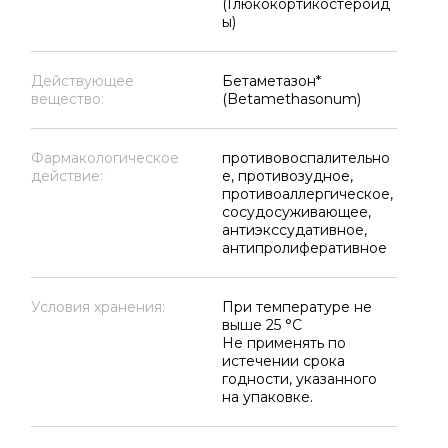
(Глюкокортикостероид
ы)
Действующее
Бетаметазон*
вещество:
(Betamethasonum)
Фармакологическое
противовоспалительно
действие:
е, противозудное,
противоаллергическое,
сосудосуживающее,
антиэкссудативное,
антипролиферативное
Условия хранения:
При температуре не
выше 25 °C
Не применять по
истечении срока
годности, указанного
на упаковке.