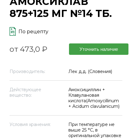
АМОКСИКЛАВ
875+125 МГ №14 ТБ.
По рецепту
от 473,0 ₽
Уточнить наличие
Производитель:
Лек д.д. (Словения)
Действующее
Амоксициллин +
вещество:
Клавулановая
кислота(Amoxycillinum
+ Acidum clavulanicum)
Условия хранения:
При температуре не
выше 25 °C, в
оригинальной упаковке