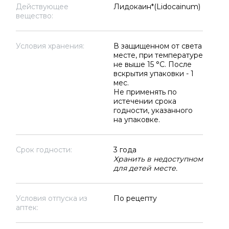
Действующее
Лидокаин*(Lidocainum)
вещество:
Условия хранения:
В защищенном от света
месте, при температуре
не выше 15 °C. После
вскрытия упаковки - 1
мес.
Не применять по
истечении срока
годности, указанного
на упаковке.
Срок годности:
3 года
Хранить в недоступном
для детей месте.
Условия отпуска из
По рецепту
аптек: