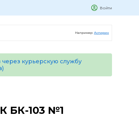
Войти
Например:
Аспирин
 через курьерскую службу
а)
 БК-103 №1