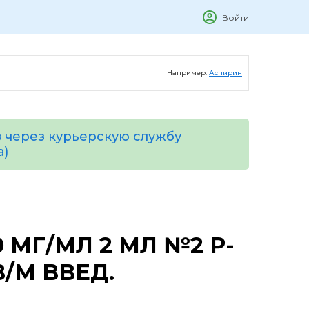
Войти
Например:
Аспирин
 через курьерскую службу
а)
 МГ/МЛ 2 МЛ №2 Р-
В/М ВВЕД.