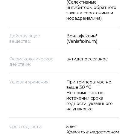
(Селективные
ингибиторы обратного
захвата серотонина и
норадреналина)
Действующее
Венлафаксин*
вещество:
(Venlafaxinum)
Фармакологическое
антидепрессивное
действие:
Условия хранения:
При температуре не
выше 30 °C
Не применять по
истечении срока
годности, указанного
на упаковке.
Срок годности:
5 лет
Хранить в недоступном