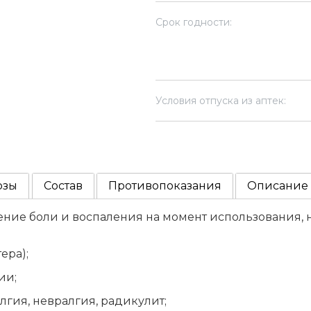
Срок годности:
Условия отпуска из аптек:
озы
Состав
Противопоказания
Описание
ние боли и воспаления на момент использования, 
ера);
ии;
гия, невралгия, радикулит;