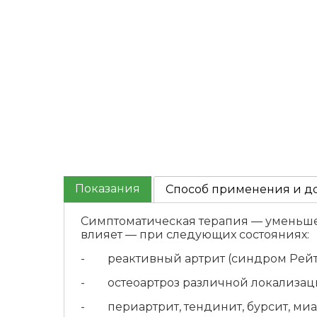
Показания
Способ применения и д
Симптоматическая терапия — уменьше
влияет — при следующих состояниях:
- реактивный артрит (синдром Рейт
- остеоартроз различной локализац
- периартрит, тендинит, бурсит, миал