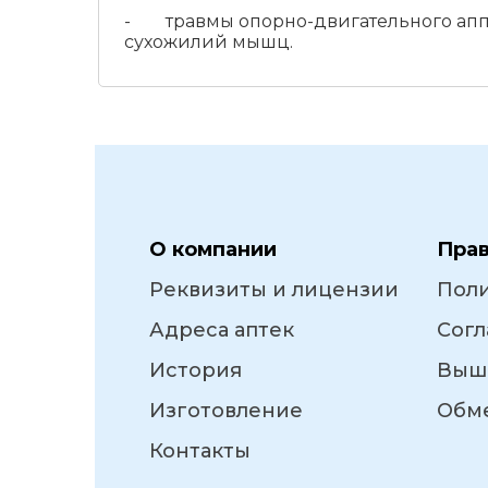
- травмы опорно-двигательного аппара
сухожилий мышц.
О компании
Пра
Реквизиты и лицензии
Пол
Адреса аптек
Согл
История
Выш
Изготовление
Обме
Контакты