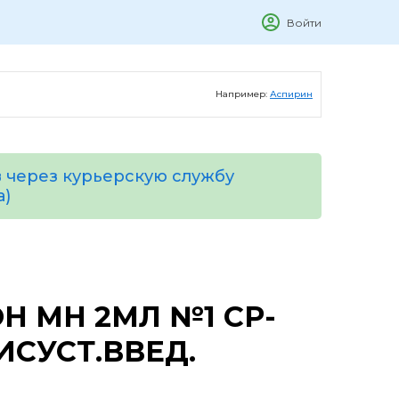
Войти
Например:
Аспирин
 через курьерскую службу
а)
 МН 2МЛ №1 СР-
ИСУСТ.ВВЕД.