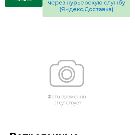
через курьерскую службу
(Яндекс.Доставка)
товаров